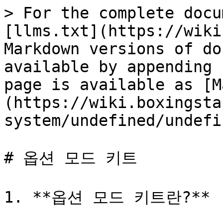
> For the complete docu
[llms.txt](https://wiki
Markdown versions of do
available by appending 
page is available as [M
(https://wiki.boxingsta
system/undefined/undefi
# 옵션 모드 키트

1. **옵션 모드 키트란?**
