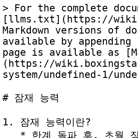
> For the complete docu
[llms.txt](https://wiki
Markdown versions of do
available by appending 
page is available as [M
(https://wiki.boxingsta
system/undefined-1/unde
# 잠재 능력

1. 잠재 능력이란?

   * 한계 돌파 후, 초월 장비에는 잠재 능력이 부여됩니다.
