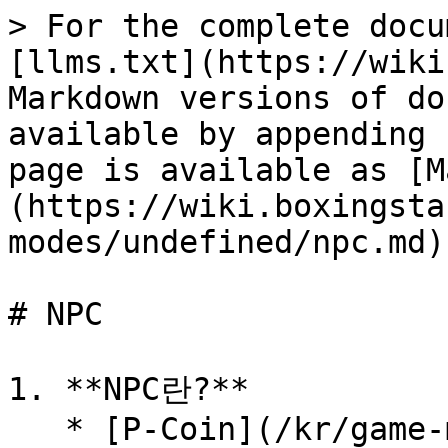
> For the complete docu
[llms.txt](https://wiki
Markdown versions of do
available by appending 
page is available as [M
(https://wiki.boxingsta
modes/undefined/npc.md).
# NPC

1. **NPC란?**

   * [P-Coin](/kr/game-modes/undefined/p-coins.md)