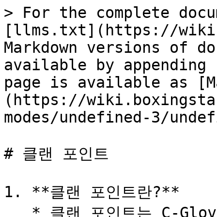
> For the complete docu
[llms.txt](https://wiki
Markdown versions of do
available by appending 
page is available as [M
(https://wiki.boxingsta
modes/undefined-3/undef
# 클랜 포인트

1. **클랜 포인트란?**

   * 클랜 포인트는 C-Glove를 사용한 모든 전투에서 획득할 