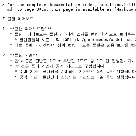
> For the complete documentation index, see [llms.txt](
`.md` to page URLs; this page is available as [Markdown
# 클랜 리더보드

1. **클랜 리더보드란?**

   * 클랜  리더보드는 클랜 간 경쟁 결과를 랭킹 형식으로 보여주는 기능입니다.

     * 클랜원들의 시즌 누적 [GP](/kr/game-modes/undefined-3/gcba.md)와 클랜 포인트를 합산하여 리더보드가 산정됩니다.

   * 다른 클랜과 경쟁하여 상위 랭킹에 오른 클랜은 전용 보상을 받을 수 있습니다.

2. **클랜 시즌**

   * 한 시즌은 전반전 1주 + 후반전 1주로 총 2주 간 진행됩니다.

   * 각 전은 준비 기간과 공격 기간으로 구성됩니다.

     * 준비 기간: 클랜전을 준비하는 기간으로 5일 동안 진행됩니다.
