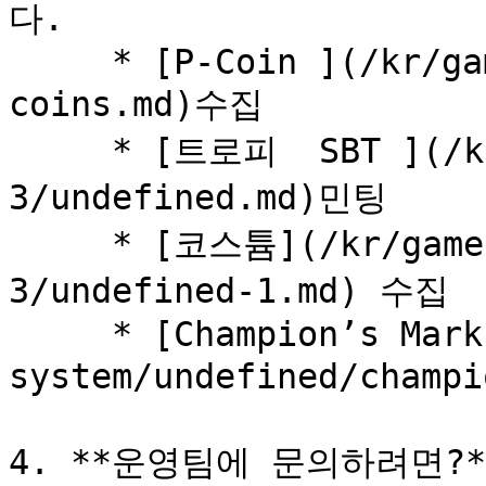
다.

     * [P-Coin ](/kr/game-modes/undefined/p-
coins.md)수집

     * [트로피  SBT ](/kr/game-system/undefined-
3/undefined.md)민팅

     * [코스튬](/kr/game-system/undefined-
3/undefined-1.md) 수집

     * [Champion’s Mark](/kr/game-
system/undefined/champ
4. **운영팀에 문의하려면?**