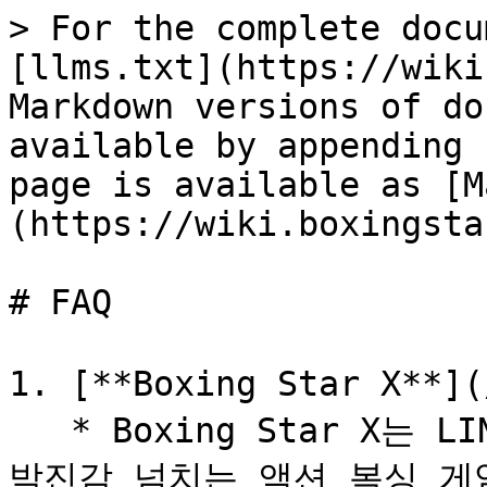
> For the complete docu
[llms.txt](https://wiki
Markdown versions of do
available by appending 
page is available as [M
(https://wiki.boxingsta
# FAQ

1. [**Boxing Star X**](
   * Boxing Star X는 LINE과 Telegram에서 즐길 수 있는 
박진감 넘치는 액션 복싱 게