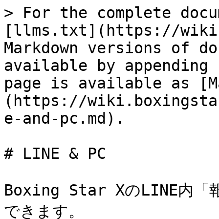
> For the complete docu
[llms.txt](https://wiki
Markdown versions of do
available by appending 
page is available as [M
(https://wiki.boxingsta
e-and-pc.md).

# LINE & PC

Boxing Star XのLI
できます。
