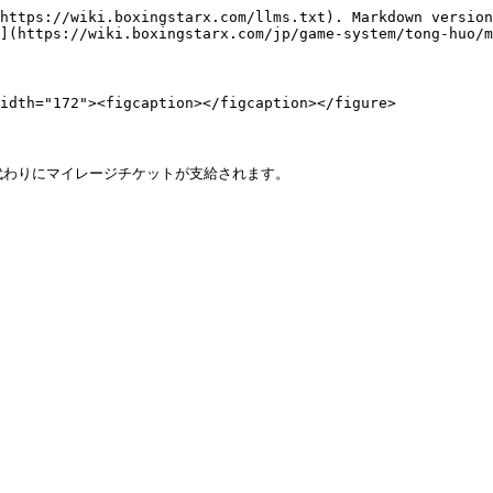
https://wiki.boxingstarx.com/llms.txt). Markdown version
](https://wiki.boxingstarx.com/jp/game-system/tong-huo/m
idth="172"><figcaption></figcaption></figure>
