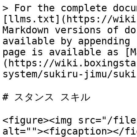
> For the complete docu
[llms.txt](https://wiki
Markdown versions of do
available by appending 
page is available as [M
(https://wiki.boxingsta
system/sukiru-jimu/suki
# スタンス スキル

<figure><img src="/file
alt=""><figcaption></fi