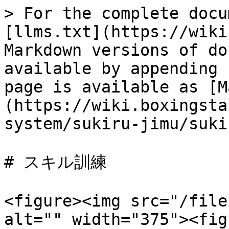
> For the complete docu
[llms.txt](https://wiki
Markdown versions of do
available by appending 
page is available as [M
(https://wiki.boxingsta
system/sukiru-jimu/suki
# スキル訓練

<figure><img src="/file
alt="" width="375"><fig