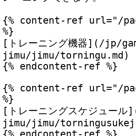
{% content-ref url="/pa
%}

[トレーニング機器](/jp/game
jimu/jimu/torningu.md)

{% endcontent-ref %}

{% content-ref url="/pa
%}

[トレーニングスケジュール](/jp
jimu/jimu/torningusukej