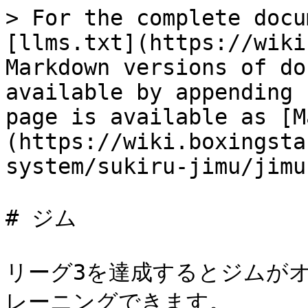
> For the complete docu
[llms.txt](https://wiki
Markdown versions of do
available by appending 
page is available as [M
(https://wiki.boxingsta
system/sukiru-jimu/jimu
# ジム

リーグ3を達成するとジムが
レーニングできます。
