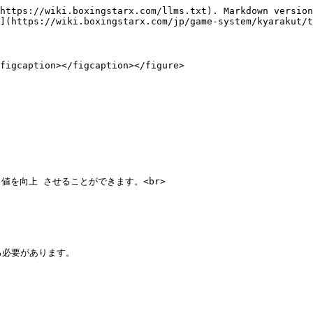
https://wiki.boxingstarx.com/llms.txt). Markdown version
](https://wiki.boxingstarx.com/jp/game-system/kyarakut/t
figcaption></figcaption></figure>

を向上 させることができます。<br>
