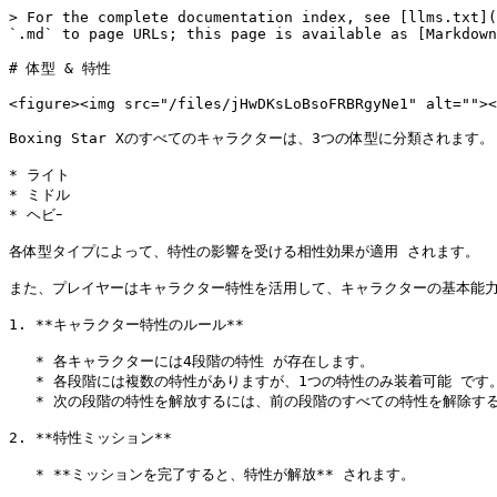
> For the complete documentation index, see [llms.txt](
`.md` to page URLs; this page is available as [Markdown
# 体型 & 特性

<figure><img src="/files/jHwDKsLoBsoFRBRgyNe1" alt=""><
Boxing Star Xのすべてのキャラクターは、3つの体型に分類されます。

* ライト

* ミドル

* ヘビｰ

各体型タイプによって、特性の影響を受ける相性効果が適用 されます。

また、プレイヤーはキャラクター特性を活用して、キャラクターの基本能力値
1. **キャラクター特性のルール**

   * 各キャラクターには4段階の特性 が存在します。

   * 各段階には複数の特性がありますが、1つの特性のみ装着可能 です。

   * 次の段階の特性を解放するには、前の段階のすべての特性を解除する必要があります。

2. **特性ミッション**

   * **ミッションを完了すると、特性が解放** されます。
