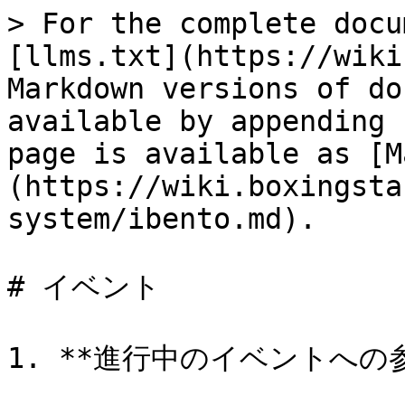
> For the complete docu
[llms.txt](https://wiki
Markdown versions of do
available by appending 
page is available as [M
(https://wiki.boxingsta
system/ibento.md).

# イベント

1. **進行中のイベントへの参