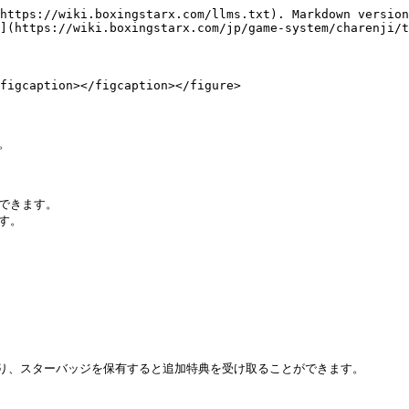
https://wiki.boxingstarx.com/llms.txt). Markdown version
](https://wiki.boxingstarx.com/jp/game-system/charenji/t
figcaption></figcaption></figure>
