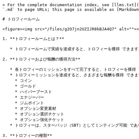
> For the complete documentation index, see [llms.txt](
`.md` to page URLs; this page is available as [Markdown
# トロフィールーム

<figure><img src="/files/g2O7jn2UZIJR8kBJA4Q7" alt=""><
1. **トロフィールームとは？**

   * トロフィールームで実績を達成すると、トロフィーを獲得 できます。

2. **トロフィーおよび報酬の獲得方法**

   * 各トロフィーのミッションをすべて完了すると、トロフィーを獲得 できます。

   * トロフィーミッションを達成すると、さまざまな報酬を獲得 できます。

     * コイン

     * ゴールド

     * ハイパーブースト

     * エナジーバー

     * ジムポイント

     * オプション変更素材

     * オプション選択チケット

     * オプション強化チケット

   * トロフィーは、スターバッジ（SBT）としてミンティング可能 であり、スターバッジを保有すると追加特典を受け取ることができます。

3. **トロフィーの種類**
