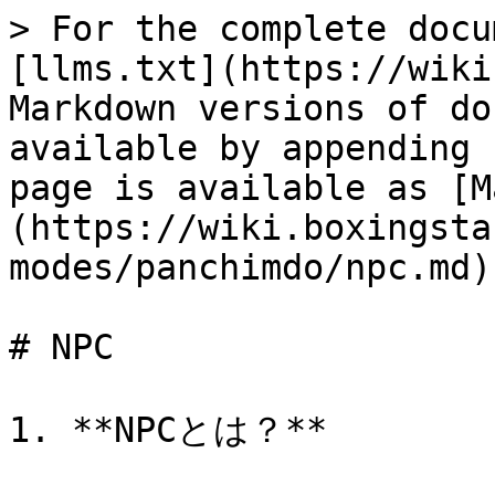
> For the complete docu
[llms.txt](https://wiki
Markdown versions of do
available by appending 
page is available as [M
(https://wiki.boxingsta
modes/panchimdo/npc.md).
# NPC

1. **NPCとは？**
